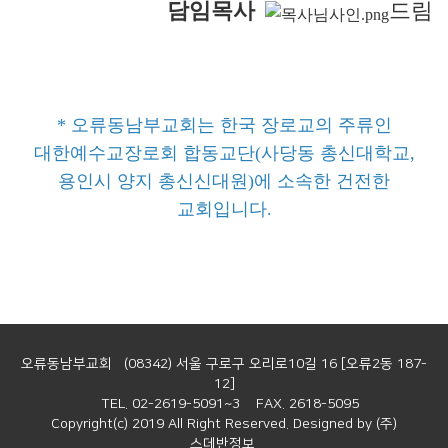
담임목사
드림
* 오류동남부교회는 한국 장로교의 주류인
대한예수교장로회 합동교단(사당동 총신대학교,
용인시 양지 총신신대원)에 소속한 건전한
교회입니다.
오류동남부교회 (08342) 서울 구로구 오리로10길 16 [오류2동 187-
12]
TEL. 02-2619-5091~3 FAX. 2618-5095
Copyright(c) 2019 All Right Reserved. Designed by (주)
스데반정보